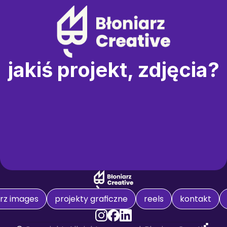
jakiś projekt, zdjęcia?
arz images
projekty graficzne
reels
kontakt