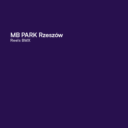
MB PARK Rzeszów
Reels BMX
"I like being a freelancer because 
you get to work on diverse projects. 
It’s learning about different subjects 