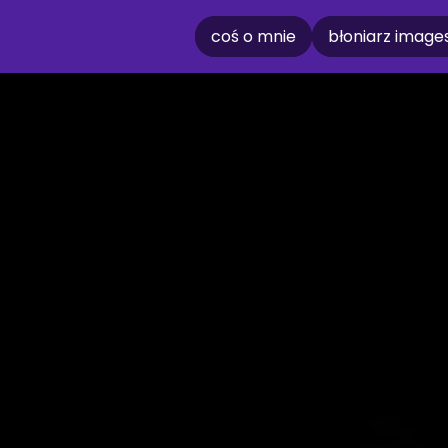
coś o mnie
błoniarz image