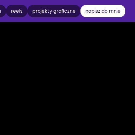
s
reels
projekty graficzne
napisz do mnie