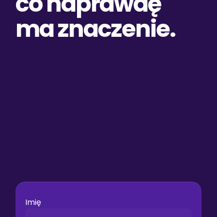
co naprawdę 
ma znaczenie.
Maciek Błoniarz
graphic designer/ photographer
Chcesz pogadać 
o współpracy?
Zadzwoń i zagadaj
Imię