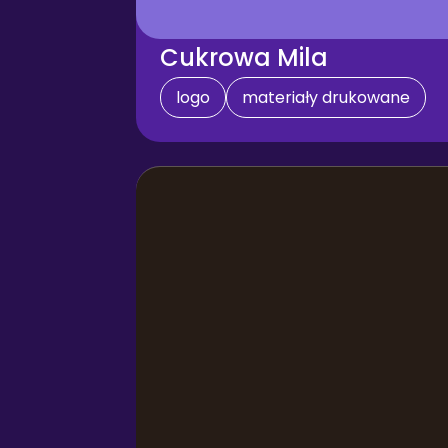
Cukrowa Mila
logo
materiały drukowane