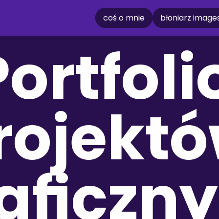
coś o mnie
błoniarz image
ortfolio
rojektó
aficzn