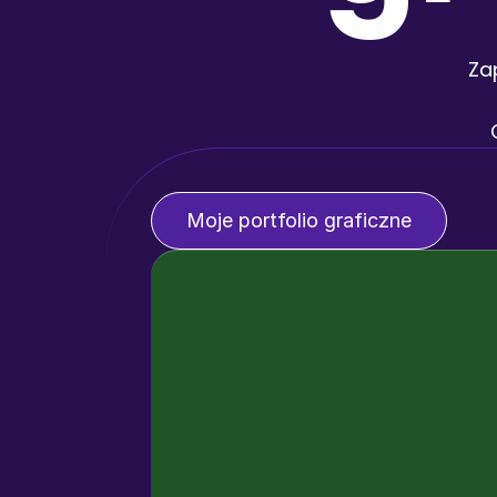
Za
Moje portfolio graficzne