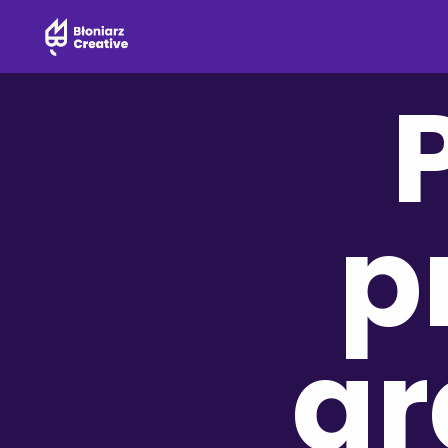
P
p
gr