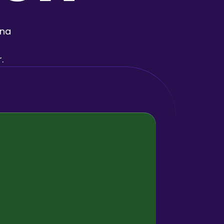
na 
.