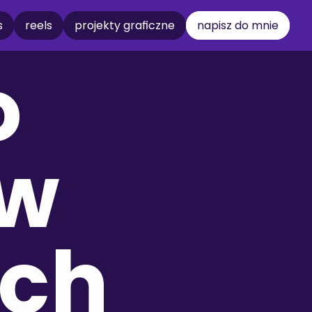
s
reels
projekty graficzne
napisz do mnie
 
w 
ych