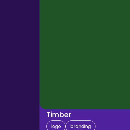
Timber
logo
branding