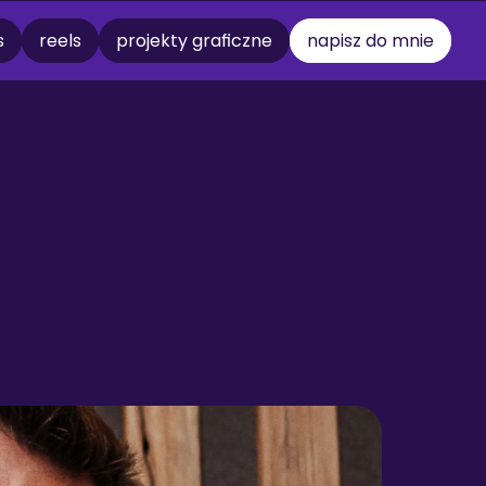
s
reels
projekty graficzne
napisz do mnie