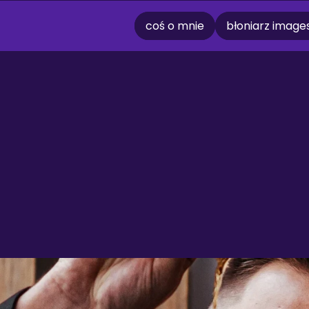
coś o mnie
błoniarz image