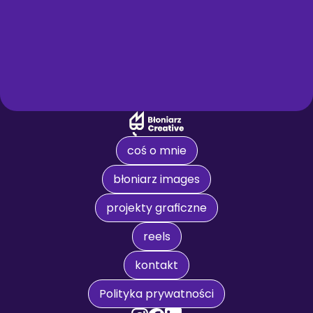
coś o mnie
błoniarz images
projekty graficzne
reels
kontakt
Polityka prywatności