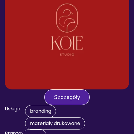
Szczegóły
Usługa:
branding
materiały drukowane
Branża: