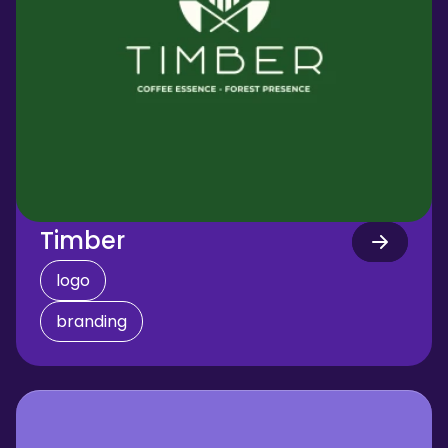
Timber
logo
branding