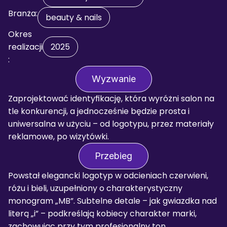
Branża:
beauty & nails
Okres 
realizacji
2025
:
Wyzwanie
Zaprojektować identyfikację, która wyróżni salon na 
tle konkurencji, a jednocześnie będzie prosta i 
uniwersalna w użyciu – od logotypu, przez materiały 
reklamowe, po wizytówki.
Przebieg
Powstał elegancki logotyp w odcieniach czerwieni, 
różu i bieli, uzupełniony o charakterystyczny 
monogram „MB”. Subtelne detale – jak gwiazdka nad 
literą „i” – podkreślają kobiecy charakter marki, 
zachowując przy tym profesjonalny ton.