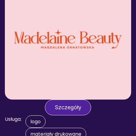
Szczegóły
Usługa:
logo
materiały drukowane