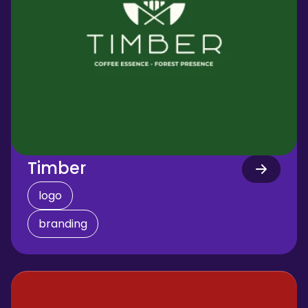
Timber
logo
branding