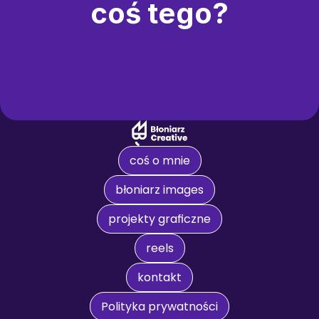
coś tego?
coś o mnie
błoniarz images
projekty graficzne
reels
kontakt
Polityka prywatności