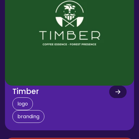
Timber
logo
branding