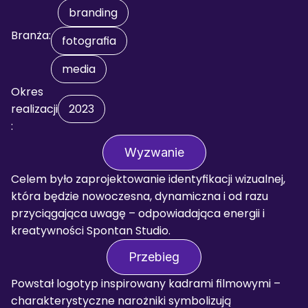
branding
Branża:
fotografia
media
Okres 
realizacji
2023
:
Wyzwanie
Celem było zaprojektowanie identyfikacji wizualnej, 
która będzie nowoczesna, dynamiczna i od razu 
przyciągająca uwagę – odpowiadająca energii i 
kreatywności Spontan Studio.
Przebieg
Powstał logotyp inspirowany kadrami filmowymi – 
charakterystyczne narożniki symbolizują 